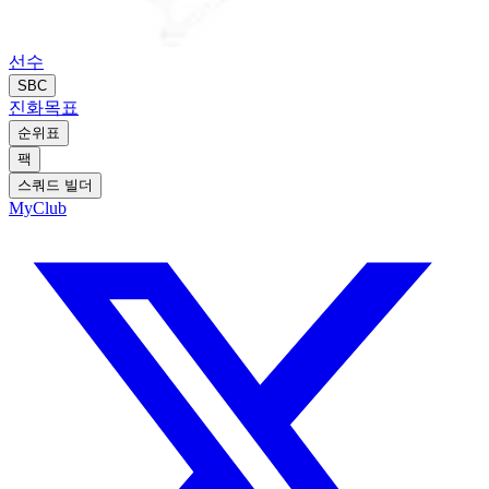
선수
SBC
진화
목표
순위표
팩
스쿼드 빌더
MyClub