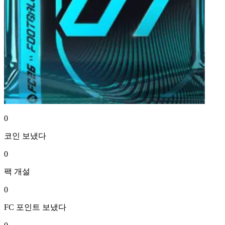
0
코인
보냈다
0
팩
개설
0
FC 포인트
보냈다