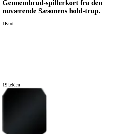
Gennembrud-spillerkort fra den
nuværende Sæsonens hold-trup.
1
Kort
1
Sjælden