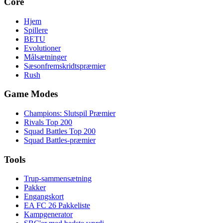
Core
Hjem
Spillere
BETU
Evolutioner
Målsætninger
Sæsonfremskridtspræmier
Rush
Game Modes
Champions: Slutspil Præmier
Rivals Top 200
Squad Battles Top 200
Squad Battles-præmier
Tools
Trup-sammensætning
Pakker
Engangskort
EA FC 26 Pakkeliste
Kampgenerator