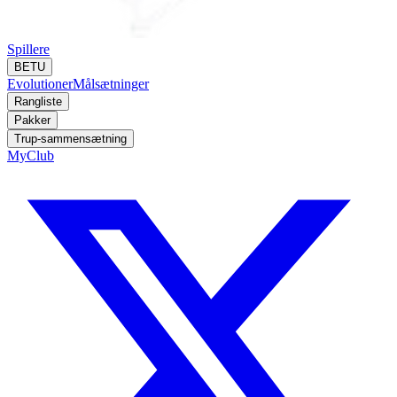
Spillere
BETU
Evolutioner
Målsætninger
Rangliste
Pakker
Trup-sammensætning
MyClub