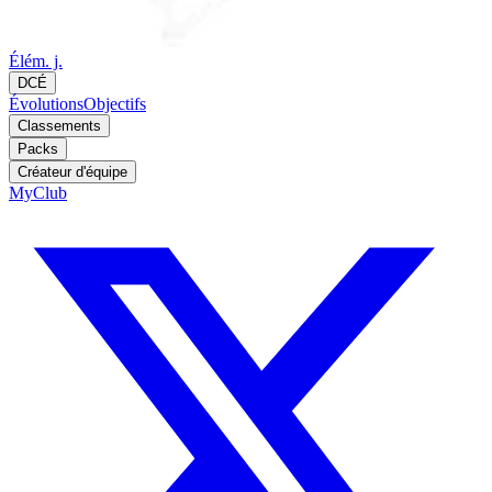
Élém. j.
DCÉ
Évolutions
Objectifs
Classements
Packs
Créateur d'équipe
MyClub