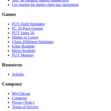
SBC au meilleur rapport qualité-prix
Les joueurs les moins chers par classement
Games
FUT Draft Simulator
FC 26 Pack Opener
FUT Spins 26
Higher or Lower
Choix d'élément Simulator
Icône Roulette
Héros Roulette
FUT Memory
Resources
Articles
Company
MyClub.gg
Contacter
Privacy Policy
Terms of Service