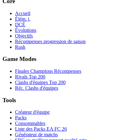
Core
Accueil
Élém. j.
DCÉ
Évolutions
Objectifs
Récompenses progression de saison
Rush
Game Modes
Finales Champions Récompenses
Rivals Top 200
Clashs d'équipes Top 200
Réc. Clashs d'équipes
Tools
Créateur d'équipe
Packs
Consommables
Liste des Packs EA FC 26
Générateur de matchs