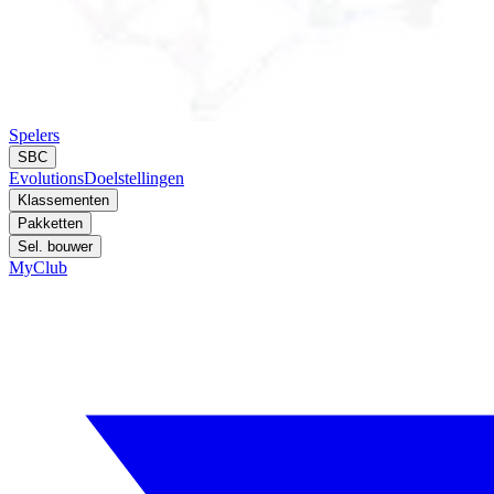
Spelers
SBC
Evolutions
Doelstellingen
Klassementen
Pakketten
Sel. bouwer
MyClub