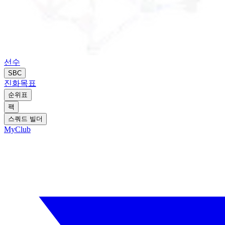
선수
SBC
진화
목표
순위표
팩
스쿼드 빌더
MyClub