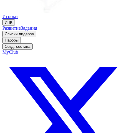
Игроки
ИПК
Развитие
Задания
Списки лидеров
Наборы
Созд. состава
MyClub