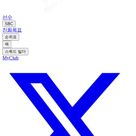
선수
SBC
진화
목표
순위표
팩
스쿼드 빌더
MyClub