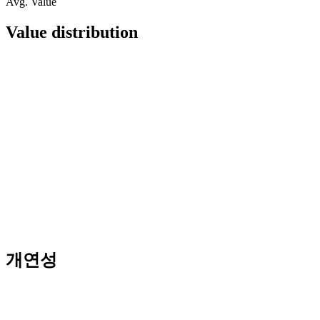
Avg. Value
Value distribution
개연성