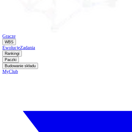
Gracze
WBS
Ewolucje
Zadania
Rankingi
Paczki
Budowanie składu
MyClub