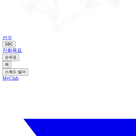
선수
SBC
진화
목표
순위표
팩
스쿼드 빌더
MyClub