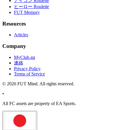
アイコン Roulette
ヒーロー Roulette
FUT Memory
Resources
Articles
Company
MyClub.gg
連絡
Privacy Policy
Terms of Service
©
2026
FUT Mind. All rights reserved.
•
All
FC
assets are property of EA Sports.