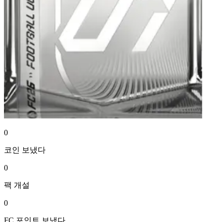
0
코인
보냈다
0
팩
개설
0
FC 포인트
보냈다