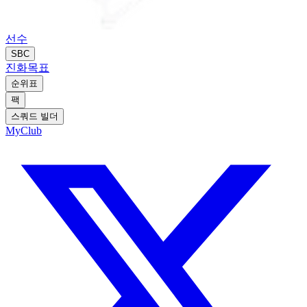
선수
SBC
진화
목표
순위표
팩
스쿼드 빌더
MyClub