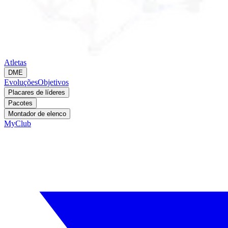
Atletas
DME
Evoluções
Objetivos
Placares de líderes
Pacotes
Montador de elenco
MyClub