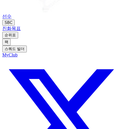
선수
SBC
진화
목표
순위표
팩
스쿼드 빌더
MyClub