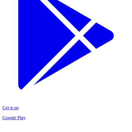
Get it on
Google Play