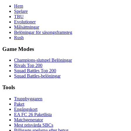
Hem
Spelare
TBU
Evolutioner
Målsättningar
Belöningar för säsongsframsteg
Rush
Game Modes
Champions-slutspel Belöningar
Rivals Top 200
Squad Battles Top 200
Squad Battles-belöningar
Tools
Truppbyggaren
Paket
Engångskort
EA FC 26 Paketlista
Matchgenerator
Mest prisvärda SBCs
Billigaste spelarna efter betyg