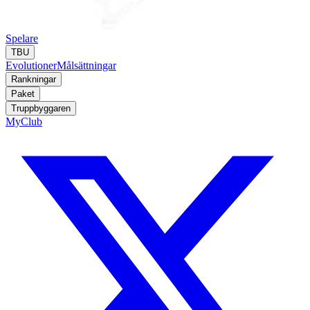
Spelare
TBU
Evolutioner
Målsättningar
Rankningar
Paket
Truppbyggaren
MyClub