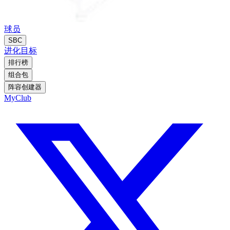
球员
SBC
进化
目标
排行榜
组合包
阵容创建器
MyClub