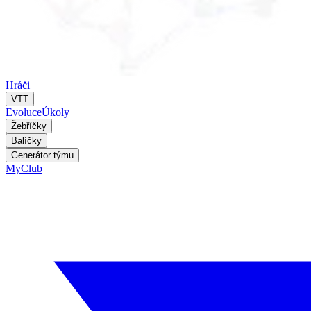
Hráči
VTT
Evoluce
Úkoly
Žebříčky
Balíčky
Generátor týmu
MyClub