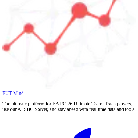
FUT Mind
The ultimate platform for EA FC
26
Ultimate Team. Track players,
use our AI SBC Solver, and stay ahead with real-time data and tools.