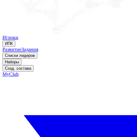
Игроки
ИПК
Развитие
Задания
Списки лидеров
Наборы
Созд. состава
MyClub