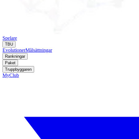
Spelare
TBU
Evolutioner
Målsättningar
Rankningar
Paket
Truppbyggaren
MyClub