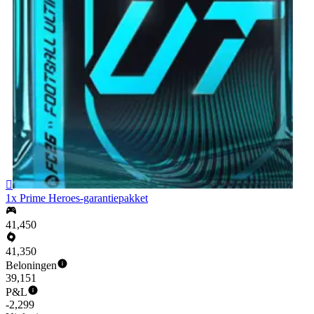

1x Prime Heroes-garantiepakket
41,450
41,350
Beloningen
39,151
P&L
-2,299