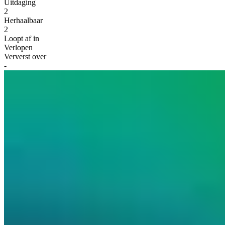
Uitdaging
2
Herhaalbaar
2
Loopt af in
Verlopen
Ververst over
-