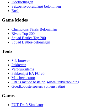
Doelstellingen
Seizoensvooruitgang-beloningen
Rush
Game Modes
Champions Finals Beloningen
Rivals Top 200
Squad Battles Top 200
Squad Battles-beloningen
Tools
Sel. bouwer
Pakketten
Verbruiksitems
Pakkenlijst EA FC 26
Matchgenerator
SBC's met de beste prijs-kwaliteitverhouding
Goedkoopste spelers volgens rating
Games
FUT Draft Simulator