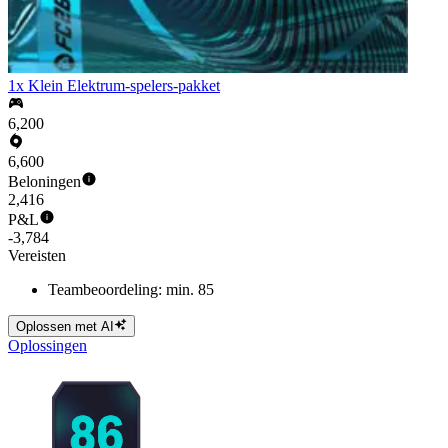
1x Klein Elektrum-spelers-pakket
6,200
6,600
Beloningen
2,416
P&L
-3,784
Vereisten
Teambeoordeling: min. 85
Oplossen met AI
Oplossingen