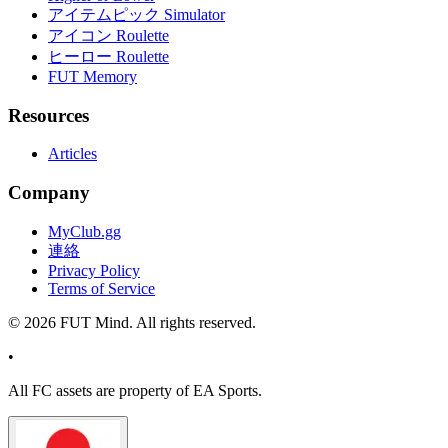
アイテムピック Simulator
アイコン Roulette
ヒーロー Roulette
FUT Memory
Resources
Articles
Company
MyClub.gg
連絡
Privacy Policy
Terms of Service
©
2026
FUT Mind. All rights reserved.
•
All
FC
assets are property of EA Sports.