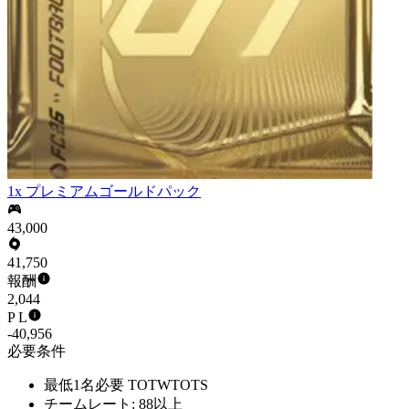
1x プレミアムゴールドパック
43,000
41,750
報酬
2,044
P L
-40,956
必要条件
最低1名必要 TOTWTOTS
チームレート: 88以上