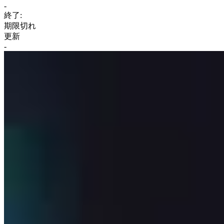
-
終了:
期限切れ
更新
-