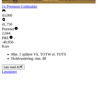
1x Premium Guldpakke
43,000
41,750
Præmier
2,044
P&L
-40,956
Krav
Min. 1 spillere Vk. TOTW el. TOTS
Holdvurdering: min. 88
Løs med AI
Løsninger