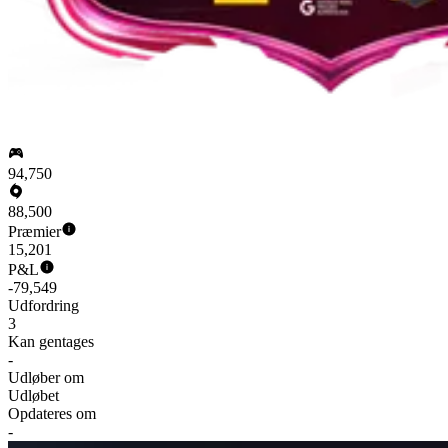
94,750
88,500
Præmier
15,201
P&L
-79,549
Udfordring
3
Kan gentages
-
Udløber om
Udløbet
Opdateres om
-