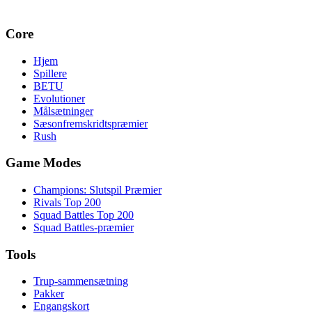
Core
Hjem
Spillere
BETU
Evolutioner
Målsætninger
Sæsonfremskridtspræmier
Rush
Game Modes
Champions: Slutspil Præmier
Rivals Top 200
Squad Battles Top 200
Squad Battles-præmier
Tools
Trup-sammensætning
Pakker
Engangskort