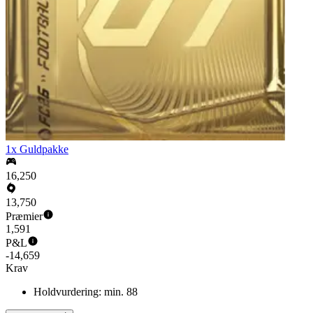
1x Guldpakke
16,250
13,750
Præmier
1,591
P&L
-14,659
Krav
Holdvurdering: min. 88