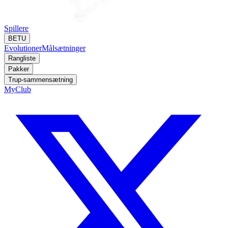
Spillere
BETU
Evolutioner
Målsætninger
Rangliste
Pakker
Trup-sammensætning
MyClub