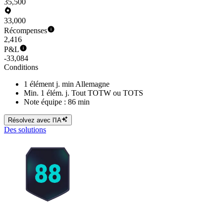
35,500
33,000
Récompenses
2,416
P&L
-33,084
Conditions
1 élément j. min Allemagne
Min. 1 élém. j. Tout TOTW ou TOTS
Note équipe : 86 min
Résolvez avec l'IA
Des solutions