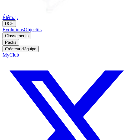
Élém. j.
DCÉ
Évolutions
Objectifs
Classements
Packs
Créateur d'équipe
MyClub