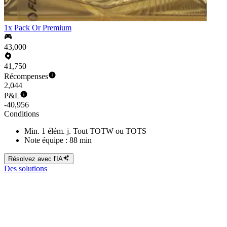
1x Pack Or Premium
43,000
41,750
Récompenses
2,044
P&L
-40,956
Conditions
Min. 1 élém. j. Tout TOTW ou TOTS
Note équipe : 88 min
Résolvez avec l'IA
Des solutions