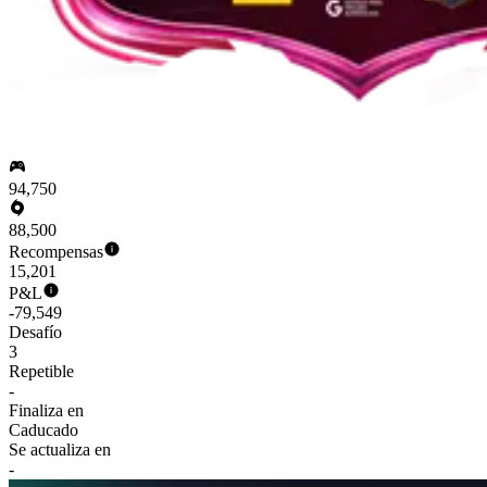
94,750
88,500
Recompensas
15,201
P&L
-79,549
Desafío
3
Repetible
-
Finaliza en
Caducado
Se actualiza en
-