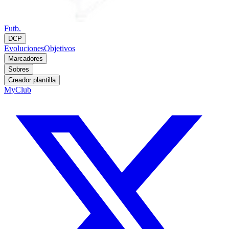
Futb.
DCP
Evoluciones
Objetivos
Marcadores
Sobres
Creador plantilla
MyClub