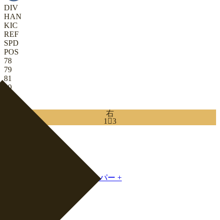
DIV
HAN
KIC
REF
SPD
POS
78
79
81
80
31
78
右
1

3
Download
0
GK
|
ボールプレイングキーパー
+