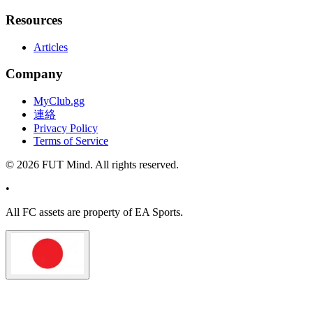
Resources
Articles
Company
MyClub.gg
連絡
Privacy Policy
Terms of Service
©
2026
FUT Mind. All rights reserved.
•
All
FC
assets are property of EA Sports.