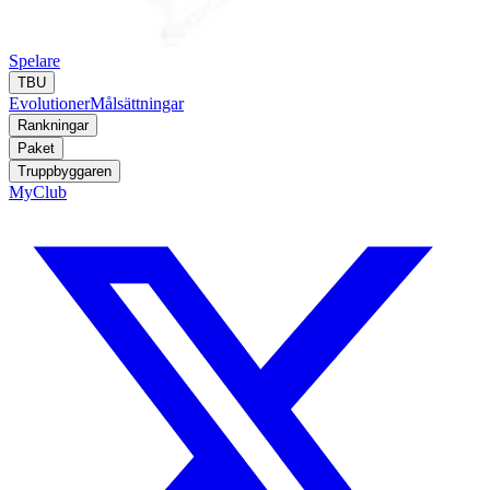
Spelare
TBU
Evolutioner
Målsättningar
Rankningar
Paket
Truppbyggaren
MyClub