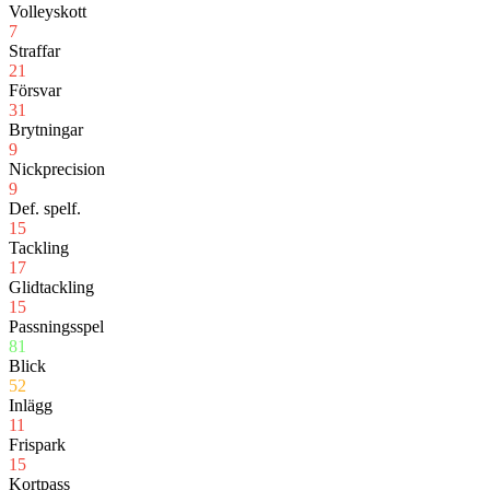
Volleyskott
7
Straffar
21
Försvar
31
Brytningar
9
Nickprecision
9
Def. spelf.
15
Tackling
17
Glidtackling
15
Passningsspel
81
Blick
52
Inlägg
11
Frispark
15
Kortpass