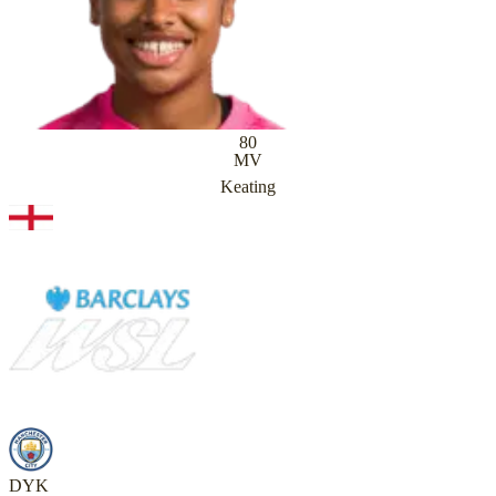
80
MV
Keating
DYK