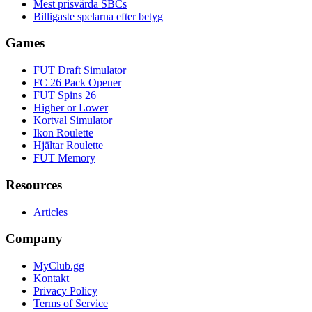
Mest prisvärda SBCs
Billigaste spelarna efter betyg
Games
FUT Draft Simulator
FC 26 Pack Opener
FUT Spins 26
Higher or Lower
Kortval Simulator
Ikon Roulette
Hjältar Roulette
FUT Memory
Resources
Articles
Company
MyClub.gg
Kontakt
Privacy Policy
Terms of Service