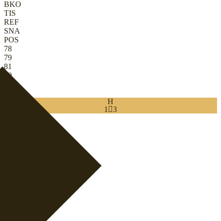
BKO
TIS
REF
SNA
POS
78
79
81
80
31
78
H
1

3
Download
0
MV
|
Spelskicklig målvakt
+