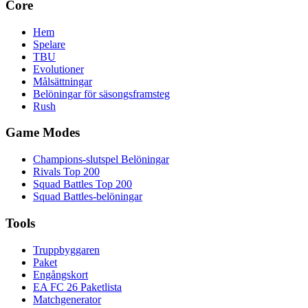
Core
Hem
Spelare
TBU
Evolutioner
Målsättningar
Belöningar för säsongsframsteg
Rush
Game Modes
Champions-slutspel Belöningar
Rivals Top 200
Squad Battles Top 200
Squad Battles-belöningar
Tools
Truppbyggaren
Paket
Engångskort
EA FC 26 Paketlista
Matchgenerator