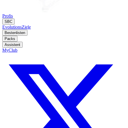
Profis
SBC
Evolutions
Ziele
Bestenlisten
Packs
Assistent
MyClub