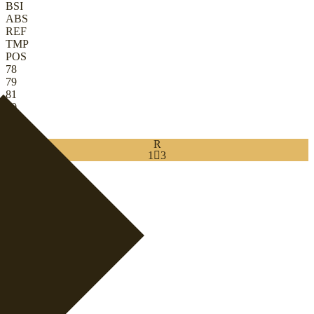
BSI
ABS
REF
TMP
POS
78
79
81
80
31
78
R
1

3
Download
0
TW
|
Mitspielender TW
+