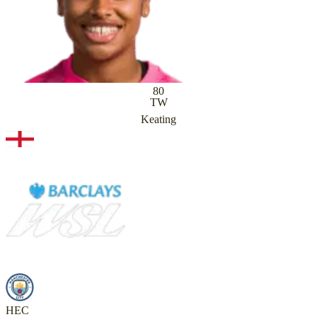
80
TW
Keating
HEC