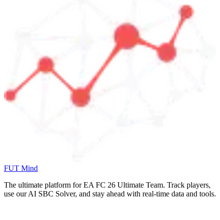
FUT Mind
The ultimate platform for EA FC
26
Ultimate Team. Track players,
use our AI SBC Solver, and stay ahead with real-time data and tools.