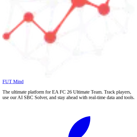
FUT Mind
The ultimate platform for EA FC
26
Ultimate Team. Track players,
use our AI SBC Solver, and stay ahead with real-time data and tools.