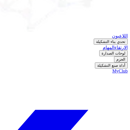
اللاعبون
تحدي بناء التشكيلة
الارتقاء
المهام
لوحات الصدارة
الحزم
أداة صنع التشكيلة
MyClub