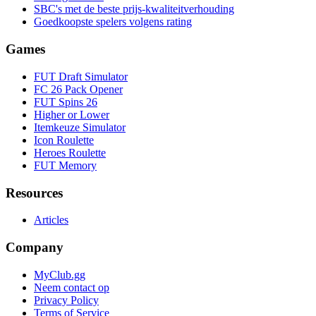
SBC's met de beste prijs-kwaliteitverhouding
Goedkoopste spelers volgens rating
Games
FUT Draft Simulator
FC 26 Pack Opener
FUT Spins 26
Higher or Lower
Itemkeuze Simulator
Icon Roulette
Heroes Roulette
FUT Memory
Resources
Articles
Company
MyClub.gg
Neem contact op
Privacy Policy
Terms of Service