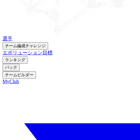
選手
チーム編成チャレンジ
エボリューション
目標
ランキング
パック
チームビルダー
MyClub