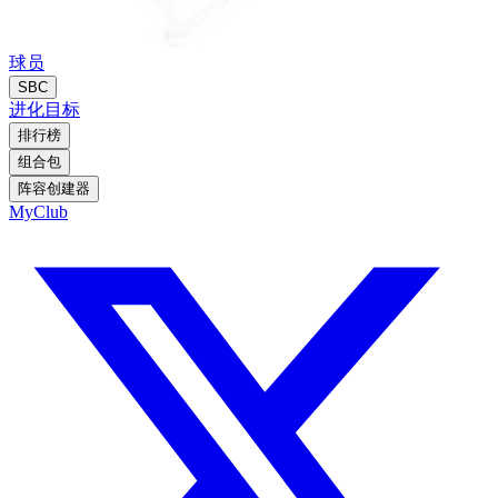
球员
SBC
进化
目标
排行榜
组合包
阵容创建器
MyClub