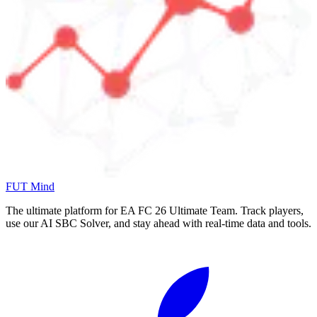
FUT Mind
The ultimate platform for EA FC
26
Ultimate Team. Track players,
use our AI SBC Solver, and stay ahead with real-time data and tools.