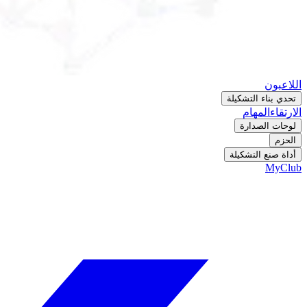
اللاعبون
تحدي بناء التشكيلة
الارتقاء
المهام
لوحات الصدارة
الحزم
أداة صنع التشكيلة
MyClub