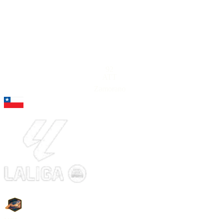
92
ATT
Zamorano