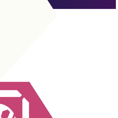
Scaduto
Vai a SCR
ATT
|
Attaccante avanzata
+
+
ATT
|
Rapace
+
+
ATT
|
Falso 9
+
+
ATT
|
Torre
+
+