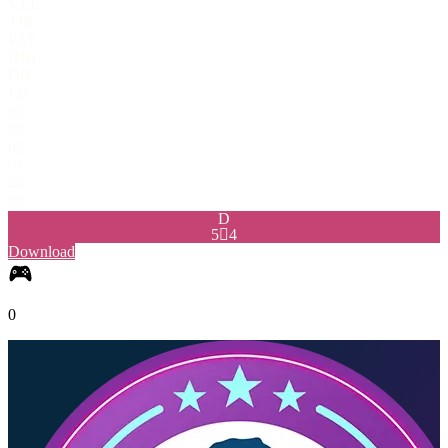
VEL
TIR
PAS
DRI
DIF
FIS
92
99
85
91
46
89
D
5

4
Download
0