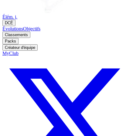
Élém. j.
DCÉ
Évolutions
Objectifs
Classements
Packs
Créateur d'équipe
MyClub