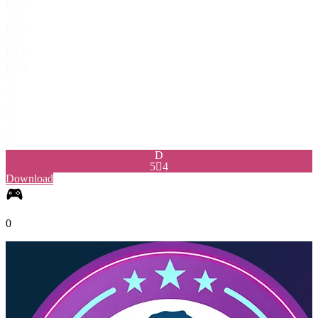
RAP
TIR
PAS
DRI
DÉF
PHY
92
99
85
91
46
89
D
5

4
Download
0