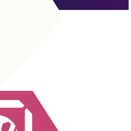
Expiré
Vers DCÉ
BU
|
Attaquante avancée
+
+
BU
|
Renarde des surfaces
+
+
BU
|
Fausse 9
+
+
BU
|
Pivot
+
+