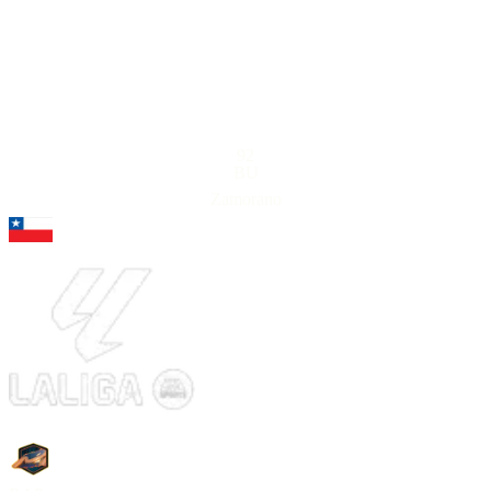
92
BU
Zamorano