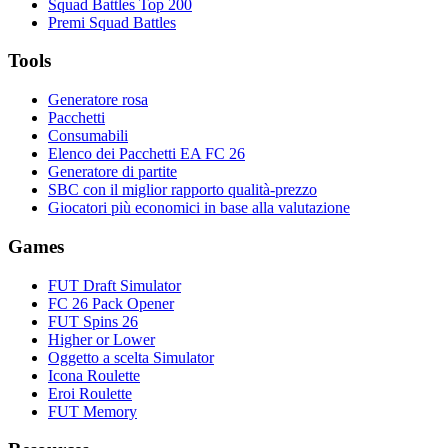
Squad Battles Top 200
Premi Squad Battles
Tools
Generatore rosa
Pacchetti
Consumabili
Elenco dei Pacchetti EA FC 26
Generatore di partite
SBC con il miglior rapporto qualità-prezzo
Giocatori più economici in base alla valutazione
Games
FUT Draft Simulator
FC 26 Pack Opener
FUT Spins 26
Higher or Lower
Oggetto a scelta Simulator
Icona Roulette
Eroi Roulette
FUT Memory