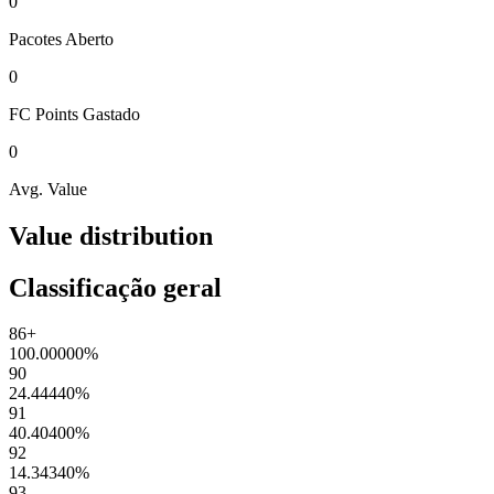
0
Pacotes
Aberto
0
FC Points
Gastado
0
Avg. Value
Value distribution
Classificação geral
86+
100.00000
%
90
24.44440
%
91
40.40400
%
92
14.34340
%
93