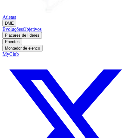
Atletas
DME
Evoluções
Objetivos
Placares de líderes
Pacotes
Montador de elenco
MyClub