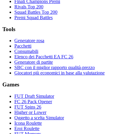
Finali Champions Premi
Rivals Top 200
Squad Battles Top 200
Premi Squad Battles
Tools
Generatore rosa
Pacchetti
Consumabili
Elenco dei Pacchetti EA FC 26
Generatore di partite
SBC con il miglior rapporto qualità-prezzo
Giocatori più economici in base alla valutazione
Games
FUT Draft Simulator
FC 26 Pack Opener
FUT Spins 26
Higher or Lower
Oggetto a scelta Simulator
Icona Roulette
Eroi Roulette
FUT Memory