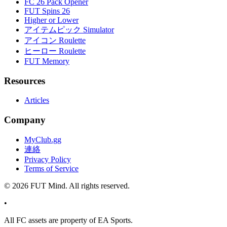
FC 26 Pack Opener
FUT Spins 26
Higher or Lower
アイテムピック Simulator
アイコン Roulette
ヒーロー Roulette
FUT Memory
Resources
Articles
Company
MyClub.gg
連絡
Privacy Policy
Terms of Service
©
2026
FUT Mind. All rights reserved.
•
All
FC
assets are property of EA Sports.