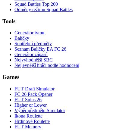
Squad Battles Top 200
Odměny režimu Squad Battles
Tools
Generátor týmu
Balíčky
Spotřební předměty
Seznam Balíčky EA FC 26
Generátor zápasů
Nejvýhodnější SBC
Nejlevnější hráči podle hodnocení
Games
FUT Draft Simulator
FC 26 Pack Opener
FUT Spins 26
Higher or Lower
Výběr předmětu Simulator
Ikona Roulette
Hrdinové Roulette
FUT Memory