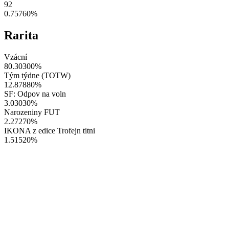
92
0.75760
%
Rarita
Vzácní
80.30300
%
Tým týdne (TOTW)
12.87880
%
SF: Odpov na voln
3.03030
%
Narozeniny FUT
2.27270
%
IKONA z edice Trofejn titni
1.51520
%