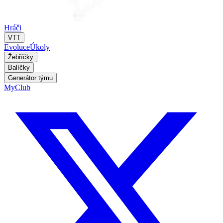
Hráči
VTT
Evoluce
Úkoly
Žebříčky
Balíčky
Generátor týmu
MyClub