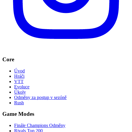
Core
Úvod
Hráči
VTT
Evoluce
Úkoly
Odměny za postup v sezóně
Rush
Game Modes
Finále Champions Odměny
Rivals Top 200