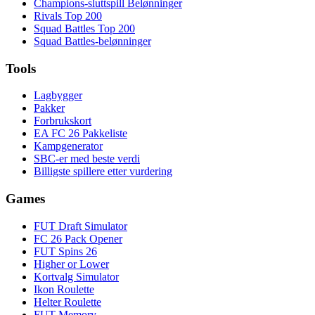
Champions-sluttspill Belønninger
Rivals Top 200
Squad Battles Top 200
Squad Battles-belønninger
Tools
Lagbygger
Pakker
Forbrukskort
EA FC 26 Pakkeliste
Kampgenerator
SBC-er med beste verdi
Billigste spillere etter vurdering
Games
FUT Draft Simulator
FC 26 Pack Opener
FUT Spins 26
Higher or Lower
Kortvalg Simulator
Ikon Roulette
Helter Roulette
FUT Memory