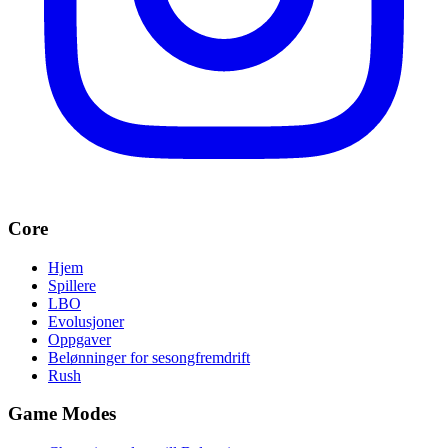
Core
Hjem
Spillere
LBO
Evolusjoner
Oppgaver
Belønninger for sesongfremdrift
Rush
Game Modes