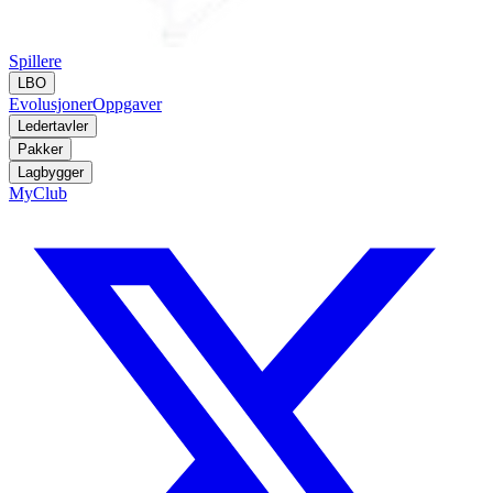
Spillere
LBO
Evolusjoner
Oppgaver
Ledertavler
Pakker
Lagbygger
MyClub