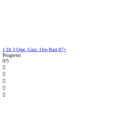
1 Di 3 Ogg. Gioc. Oro Rari 87+
Progressi
0/5




