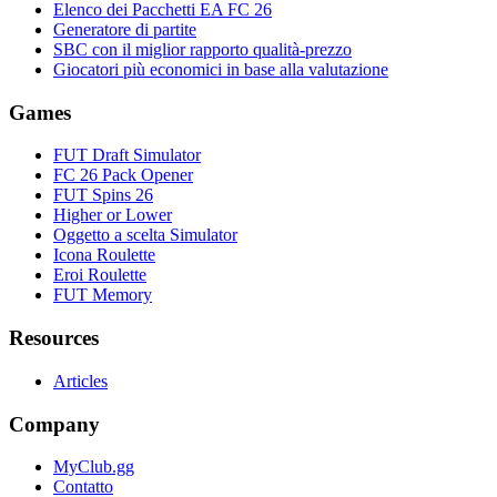
Elenco dei Pacchetti EA FC 26
Generatore di partite
SBC con il miglior rapporto qualità-prezzo
Giocatori più economici in base alla valutazione
Games
FUT Draft Simulator
FC 26 Pack Opener
FUT Spins 26
Higher or Lower
Oggetto a scelta Simulator
Icona Roulette
Eroi Roulette
FUT Memory
Resources
Articles
Company
MyClub.gg
Contatto