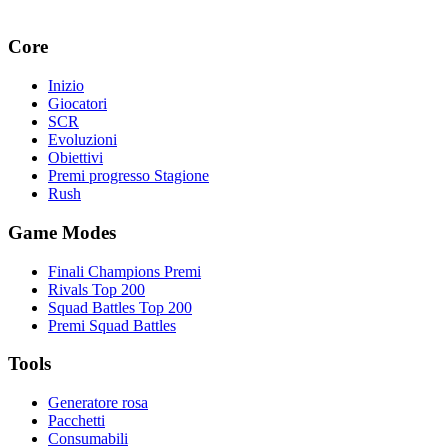
Core
Inizio
Giocatori
SCR
Evoluzioni
Obiettivi
Premi progresso Stagione
Rush
Game Modes
Finali Champions Premi
Rivals Top 200
Squad Battles Top 200
Premi Squad Battles
Tools
Generatore rosa
Pacchetti
Consumabili