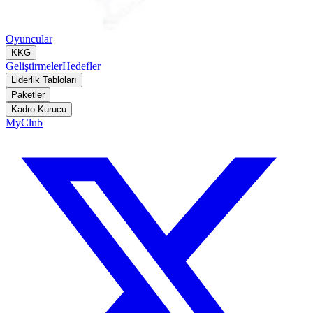
Oyuncular
KKG
Geliştirmeler
Hedefler
Liderlik Tabloları
Paketler
Kadro Kurucu
MyClub