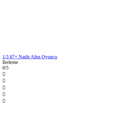
1/3 87+ Nadir Altın Oyuncu
İlerleme
0/5




