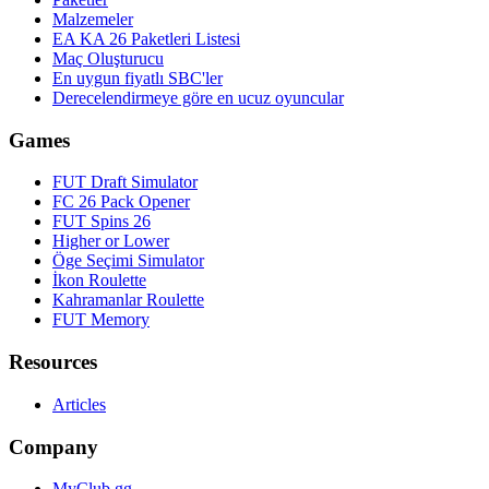
Malzemeler
EA KA 26 Paketleri Listesi
Maç Oluşturucu
En uygun fiyatlı SBC'ler
Derecelendirmeye göre en ucuz oyuncular
Games
FUT Draft Simulator
FC 26 Pack Opener
FUT Spins 26
Higher or Lower
Öge Seçimi Simulator
İkon Roulette
Kahramanlar Roulette
FUT Memory
Resources
Articles
Company
MyClub.gg