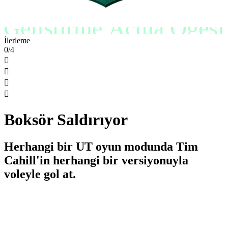
Geliştirme Açma Ögesi
İlerleme
0/4




Boksör Saldırıyor
Herhangi bir UT oyun modunda Tim
Cahill'in herhangi bir versiyonuyla
voleyle gol at.