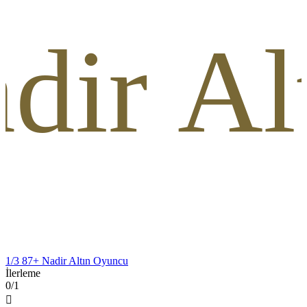
dir A
1/3 87+ Nadir Altın Oyuncu
İlerleme
0/1
