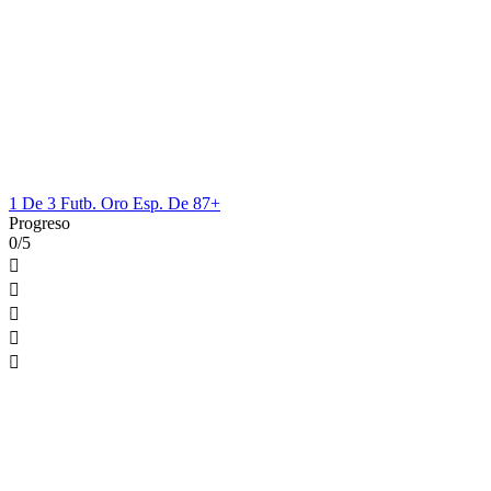
1 De 3 Futb. Oro Esp. De 87+
Progreso
0/5




