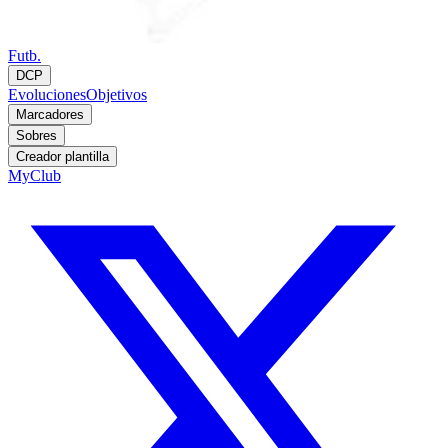
Futb.
DCP
Evoluciones
Objetivos
Marcadores
Sobres
Creador plantilla
MyClub