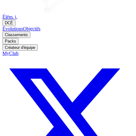
Élém. j.
DCÉ
Évolutions
Objectifs
Classements
Packs
Créateur d'équipe
MyClub