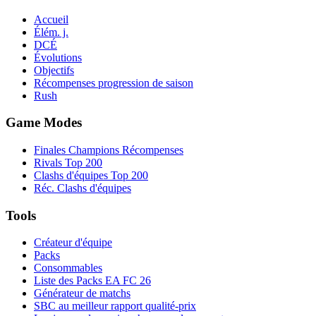
Accueil
Élém. j.
DCÉ
Évolutions
Objectifs
Récompenses progression de saison
Rush
Game Modes
Finales Champions Récompenses
Rivals Top 200
Clashs d'équipes Top 200
Réc. Clashs d'équipes
Tools
Créateur d'équipe
Packs
Consommables
Liste des Packs EA FC 26
Générateur de matchs
SBC au meilleur rapport qualité-prix