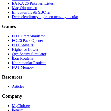
EA KA 26 Paketleri Listesi
Maç Oluşturucu
En uygun fiyatlı SBC'ler
Derecelendirmeye göre en ucuz oyuncular
Games
FUT Draft Simulator
FC 26 Pack Opener
FUT Spins 26
Higher or Lower
Öge Seçimi Simulator
İkon Roulette
Kahramanlar Roulette
FUT Memory
Resources
Articles
Company
MyClub.gg
İletişim