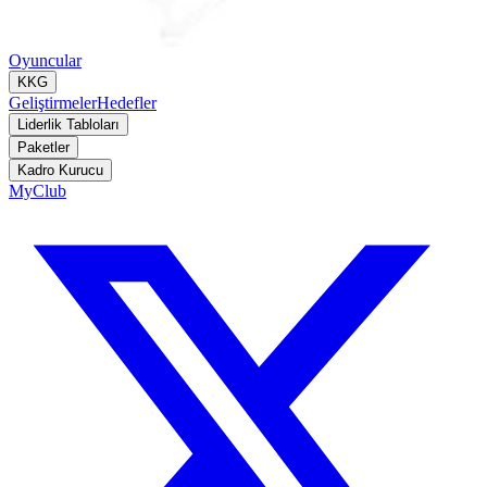
Oyuncular
KKG
Geliştirmeler
Hedefler
Liderlik Tabloları
Paketler
Kadro Kurucu
MyClub