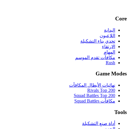
Core
البداية
اللاعبون
تحدي بناء التشكيلة
الارتقاء
المهام
مكافآت تقدم الموسم
Rush
Game Modes
نهائيات الأبطال المكافآت
Rivals Top 200
Squad Battles Top 200
مكافآت Squad Battles
Tools
أداة صنع التشكيلة
الحزم