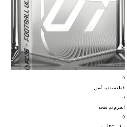
0
قطعة نقدية
أنفق
0
الحزم
تم فتحه
0
نقاط FC
أنفق