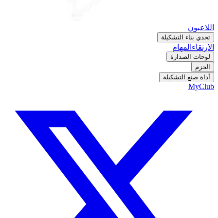
اللاعبون
تحدي بناء التشكيلة
الارتقاء
المهام
لوحات الصدارة
الحزم
أداة صنع التشكيلة
MyClub