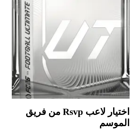
اختيار لاعب Rsvp من فريق
الموسم