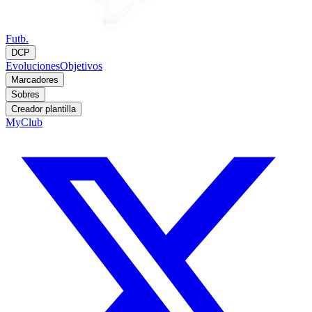
Futb.
DCP
Evoluciones
Objetivos
Marcadores
Sobres
Creador plantilla
MyClub