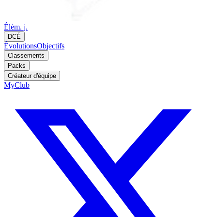
Élém. j.
DCÉ
Évolutions
Objectifs
Classements
Packs
Créateur d'équipe
MyClub