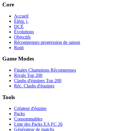
Core
Accueil
Élém. j.
DCÉ
Évolutions
Objectifs
Récompenses progression de saison
Rush
Game Modes
Finales Champions Récompenses
Rivals Top 200
Clashs d'équipes Top 200
Réc. Clashs d'équipes
Tools
Créateur d'équipe
Packs
Consommables
Liste des Packs EA FC 26
Générateur de matchs